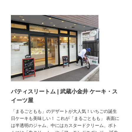
ラ
ン
メ
ゾ
ン
東
京
第
４
話
パティスリートム | 武蔵小金井 ケーキ・ス
イーツ屋
「まるごともも」のデザートが大人気！いちごの誕生
日ケーキも美味しい！ これが「まるごともも」 表面に
は半透明のジャム、中にはカスタードクリーム、ボト