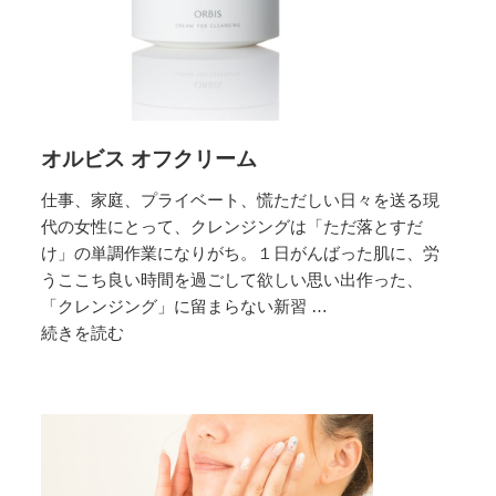
ン
ジ
ン
グ
ラ
オルビス オフクリーム
ン
キ
仕事、家庭、プライベート、慌ただしい日々を送る現
ン
代の女性にとって、クレンジングは「ただ落とすだ
グ
け」の単調作業になりがち。１日がんばった肌に、労
うここち良い時間を過ごして欲しい思い出作った、
「クレンジング」に留まらない新習 …
続きを読む
オ
ル
ビ
ス
オ
フ
ク