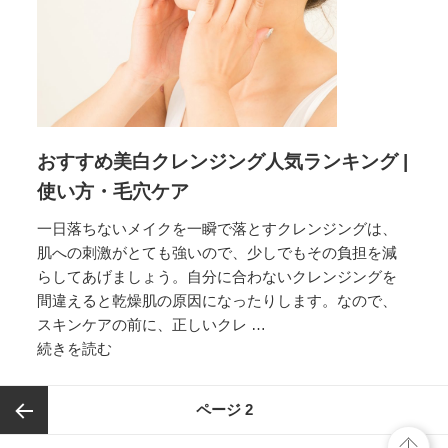
リ
ー
ム
おすすめ美白クレンジング人気ランキング |
使い方・毛穴ケア
一日落ちないメイクを一瞬で落とすクレンジングは、
肌への刺激がとても強いので、少しでもその負担を減
らしてあげましょう。自分に合わないクレンジングを
間違えると乾燥肌の原因になったりします。なので、
スキンケアの前に、正しいクレ …
続きを読む
お
す
す
投
ページ
2
め
稿
美
ナ