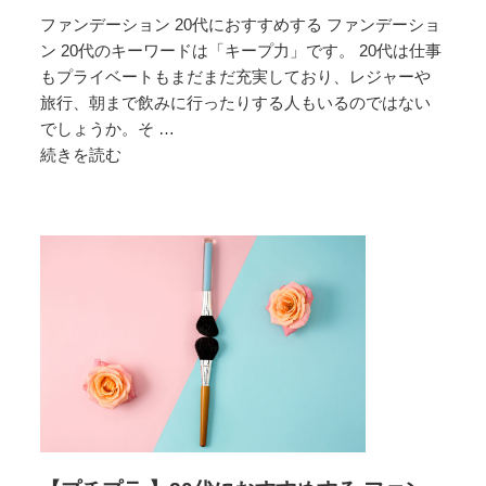
シ
ファンデーション 20代におすすめする ファンデーショ
ョ
ン 20代のキーワードは「キープ力」です。 20代は仕事
ン
もプライベートもまだまだ充実しており、レジャーや
旅行、朝まで飲みに行ったりする人もいるのではない
でしょうか。そ …
続きを読む
20
代
に
お
す
す
め
す
る
フ
ァ
ン
デ