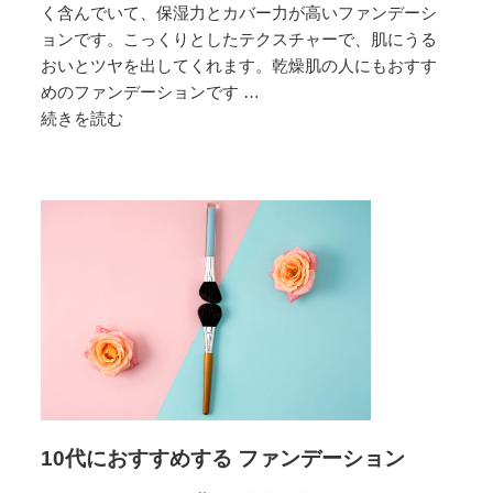
シ
く含んでいて、保湿力とカバー力が高いファンデーシ
ョ
ョンです。こっくりとしたテクスチャーで、肌にうる
ン
おいとツヤを出してくれます。乾燥肌の人にもおすす
めのファンデーションです …
続きを読む
人
気
お
す
す
め
パ
ウ
ダ
ー
フ
ァ
ン
10代におすすめする ファンデーション
デ
ー