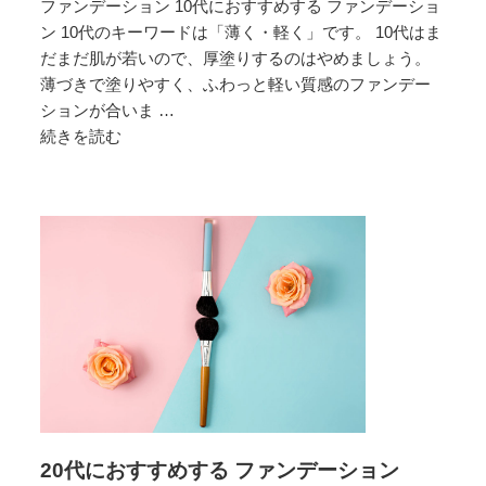
ファンデーション 10代におすすめする ファンデーショ
シ
ン 10代のキーワードは「薄く・軽く」です。 10代はま
ョ
だまだ肌が若いので、厚塗りするのはやめましょう。
ン
薄づきで塗りやすく、ふわっと軽い質感のファンデー
ションが合いま …
続きを読む
10
代
に
お
す
す
め
す
る
フ
ァ
ン
デ
20代におすすめする ファンデーション
ー