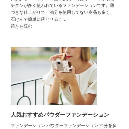
ン
チタンが多く使われているファンデーションです。薄
づきな仕上がりで、油分を使用してない商品も多く、
石けんで簡単に落とせるこ …
続きを読む
人
気
お
す
す
め
ミ
ネ
ラ
ル
フ
ァ
ン
人気おすすめパウダーファンデーション
デ
ー
ファンデーション パウダーファンデーション 油分を多