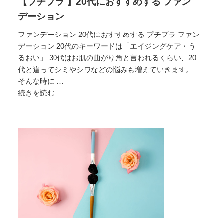
【プチプラ 】20代におすすめする ファン
ー
シ
デーション
ョ
ファンデーション 20代におすすめする プチプラ ファン
ン
デーション 20代のキーワードは「エイジングケア・う
るおい」 30代はお肌の曲がり角と言われるくらい、20
代と違ってシミやシワなどの悩みも増えていきます。
そんな時に …
続きを読む
【プ
チ
プ
ラ
】
20
代
に
お
す
す