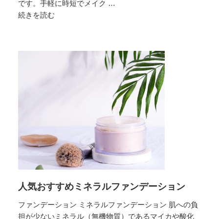
です。手軽に時短でメイク …
続きを読む
人
気
お
す
す
め
ク
ッ
シ
ョ
ン
フ
ァ
ン
デ
人気おすすめミネラルファンデーション
ー
シ
ファンデーション ミネラルファンデーション 肌への負
ョ
担が少ないミネラル（無機物質）であるマイカや酸化