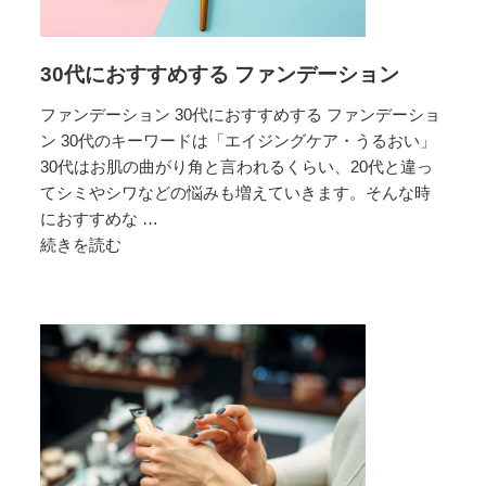
ン
デ
30代におすすめする ファンデーション
ー
シ
ファンデーション 30代におすすめする ファンデーショ
ョ
ン 30代のキーワードは「エイジングケア・うるおい」
ン
30代はお肌の曲がり角と言われるくらい、20代と違っ
てシミやシワなどの悩みも増えていきます。そんな時
におすすめな …
続きを読む
30
代
に
お
す
す
め
す
る
フ