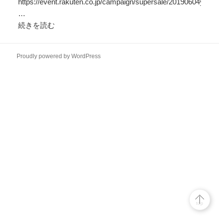
https://event.rakuten.co.jp/campaign/supersale/20190604yyrlk/
…
続きを読む
【速
報！
6/4
Proudly powered by WordPress
20
時
か
ら】
6
月
の
楽
天
ス
ー
パ
ー
top
SALE