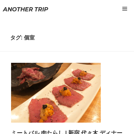
ANOTHER TRIP
メニュ
ーとウ
ィジェ
ット
タグ: 個室
ミートバル 肉たらし | 新宿 代々木 ディナー