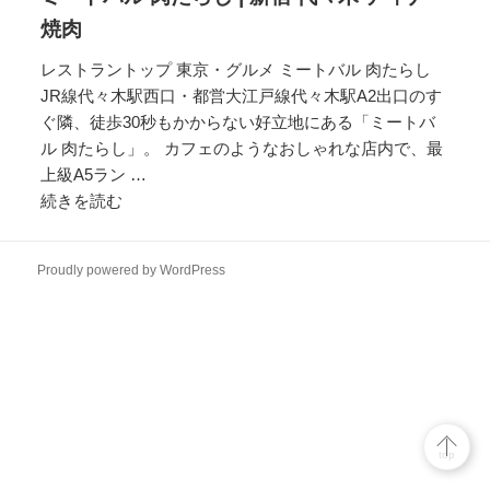
焼肉
レストラントップ 東京・グルメ ミートバル 肉たらし
JR線代々木駅西口・都営大江戸線代々木駅A2出口のす
ぐ隣、徒歩30秒もかからない好立地にある「ミートバ
ル 肉たらし」。 カフェのようなおしゃれな店内で、最
上級A5ラン …
続きを読む
ミ
ー
ト
Proudly powered by WordPress
バ
ル
肉
た
ら
し
|
top
新
宿