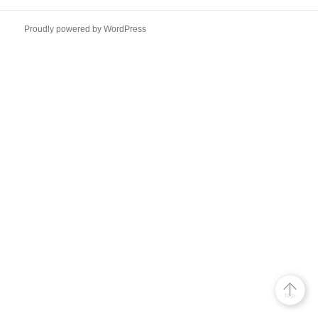
青
山
Proudly powered by WordPress
清
水
湯
｜
表
参
道
銭
湯
サ
ウ
ナ
top