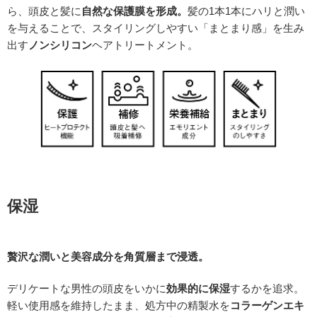
ら、頭皮と髪に
自然な保護膜を形成。
髪の1本1本にハリと潤い
を与えることで、スタイリングしやすい「まとまり感」を生み
出す
ノンシリコン
ヘアトリートメント。
保湿
贅沢な潤いと美容成分を角質層まで浸透。
デリケートな男性の頭皮をいかに
効果的に保湿
するかを追求。
軽い使用感を維持したまま、処方中の精製水を
コラーゲンエキ