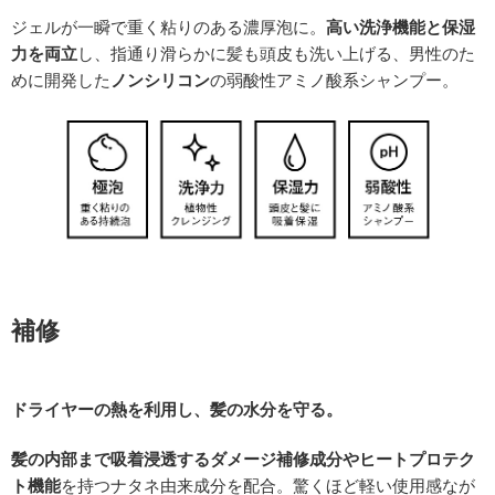
ジェルが一瞬で重く粘りのある濃厚泡に。
高い洗浄機能と保湿
力を両立
し、指通り滑らかに髪も頭皮も洗い上げる、男性のた
めに開発した
ノンシリコン
の弱酸性アミノ酸系シャンプー。
補修
ドライヤーの熱を利用し、髪の水分を守る。
髪の内部まで吸着浸透するダメージ補修成分やヒートプロテク
ト機能
を持つナタネ由来成分を配合。驚くほど軽い使用感なが