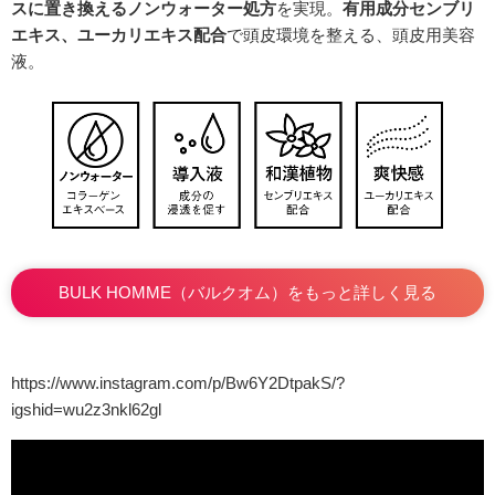
スに置き換えるノンウォーター処方
を実現。
有用成分センブリ
エキス、ユーカリエキス配合
で頭皮環境を整える、頭皮用美容
液。
BULK HOMME（バルクオム）をもっと詳しく見る
https://www.instagram.com/p/Bw6Y2DtpakS/?
igshid=wu2z3nkl62gl