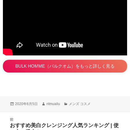
BULK HOMME（バルクオム）をもっと詳しく見る
投
2020年6月5日
作
ntmuailu
カ
メンズ コスメ
稿
成
テ
日:
者
ゴ
投
前
リ
稿
おすすめ美白クレンジング人気ランキング | 使
ー
前
ナ