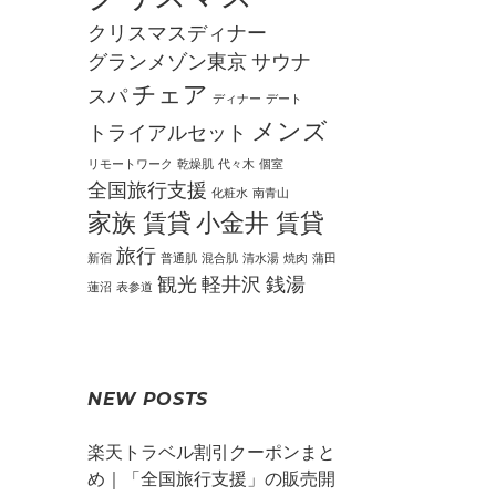
クリスマスディナー
グランメゾン東京
サウナ
チェア
スパ
ディナー
デート
メンズ
トライアルセット
リモートワーク
乾燥肌
代々木
個室
全国旅行支援
化粧水
南青山
家族 賃貸
小金井 賃貸
旅行
新宿
普通肌
混合肌
清水湯
焼肉
蒲田
観光
軽井沢
銭湯
蓮沼
表参道
NEW POSTS
楽天トラベル割引クーポンまと
め｜「全国旅行支援」の販売開