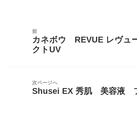
ー
投
稿
前
カネボウ REVUE レヴ
ナ
前
クトUV
ビ
の
ゲ
投
ー
稿:
シ
次ページへ
ョ
Shusei EX 秀肌 美容
次
ン
の
投
稿: