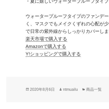
・夏に嬉しいウォータープルーフタイプ
ウォータープルーフタイプのファンデー
く、マスクでもメイクくずれの心配が少な
で日常の紫外線からしっかりカバーしま
楽天市場で購入する
Amazonで購入する
Y!ショッピングで購入する
投
作
カ
2020年8月6日
ntmuailu
商品一覧
稿
成
テ
日:
者
ゴ
リ