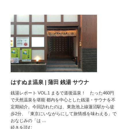
青
山
清
水
湯
｜
表
参
道
銭
湯
サ
はすぬま温泉 | 蒲田 銭湯 サウナ
ウ
ナ
銭湯レポート VOL.1 まるで道後温泉！ たった460円
で天然温泉を堪能 都内を中心とした銭湯・サウナを不
定期紹介。今回訪れたのは、東急池上線蓮沼駅から徒
歩2分、「東京にいながらにして旅情感を味わえる」で
おなじみの「は …
続きを読む
は